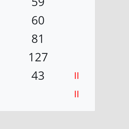
59
60
81
127
43
II
II