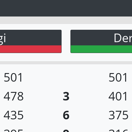
gi
Der
501
501
478
3
401
435
6
375