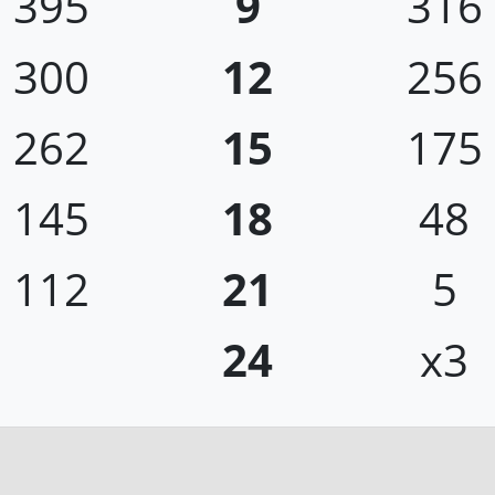
395
9
316
300
12
256
262
15
175
145
18
48
112
21
5
24
x3