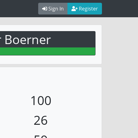
Sign In
Register
 Boerner
100
26