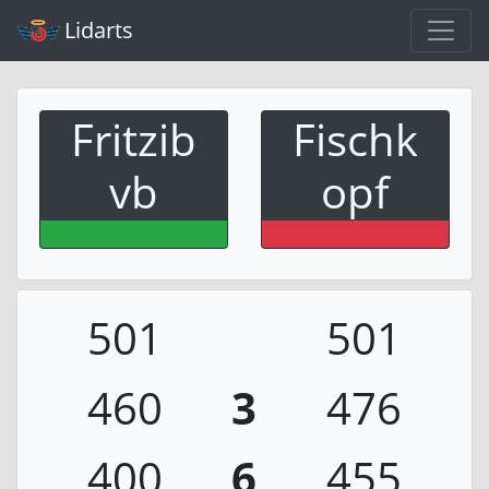
Lidarts
Fritzib
Fischk
vb
opf
501
501
460
3
476
400
6
455