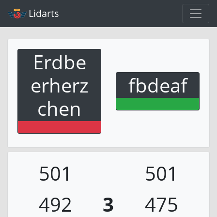
Lidarts
Erdbe
erherz
fbdeaf
chen
501
501
492
3
475