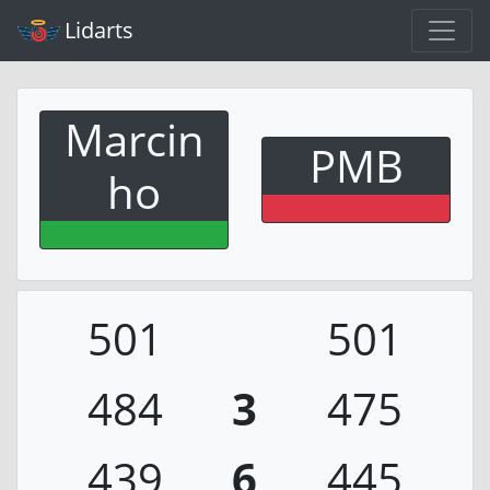
Lidarts
Marcin
PMB
ho
501
501
484
3
475
439
6
445