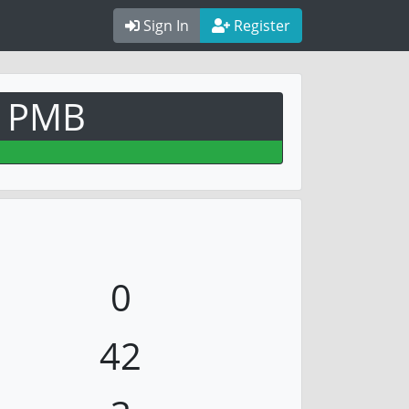
Sign In
Register
PMB
0
42