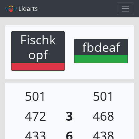
Lidarts
Fischk
fbdeaf
opf
501
501
472
3
468
433
6
438