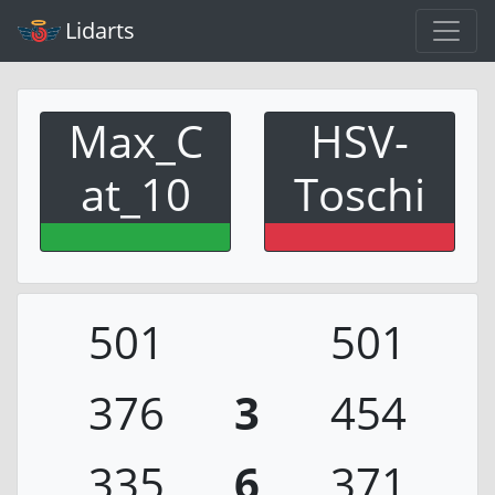
Lidarts
Max_C
HSV-
at_10
Toschi
501
501
376
3
454
335
6
371