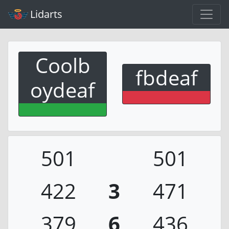
Lidarts
Coolb
fbdeaf
oydeaf
501
501
422
3
471
379
6
436