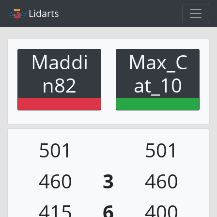
Lidarts
Maddi
Max_C
n82
at_10
501
501
460
3
460
415
6
400