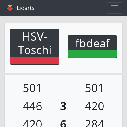
Lidarts
HSV-
fbdeaf
Toschi
501
501
446
3
420
420
6
284