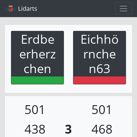
Lidarts
Erdbe
Eichhö
erherz
rnche
chen
n63
501
501
438
3
468